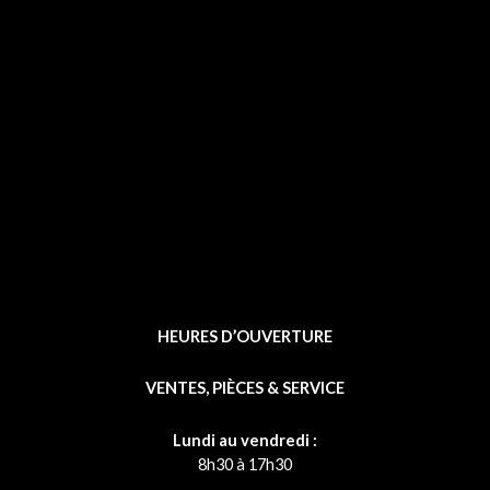
b
o
o
k
-
f
HEURES D’OUVERTURE
VENTES, PIÈCES & SERVICE
Lundi au vendredi :
8h30 à 17h30