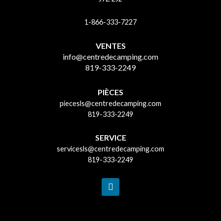
1-866-333-7227
VENTES
info@centredecamping.com
819-333-2249
PIÈCES
piecesls@centredecamping.com
819-333-2249
SERVICE
servicesls@centredecamping.com
819-333-2249
F
a
c
e