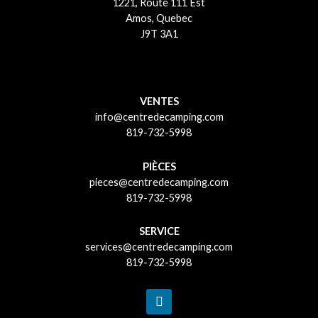
1221, Route 111 Est
Amos, Quebec
J9T 3A1
VENTES
info@centredecamping.com
819-732-5998
PIÈCES
pieces@centredecamping.com
819-732-5998
SERVICE
services@centredecamping.com
819-732-5998
F