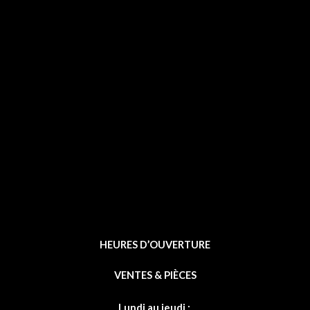
a
c
e
b
o
o
k
-
f
HEURES D’OUVERTURE
VENTES & PIÈCES
Lundi au jeudi :