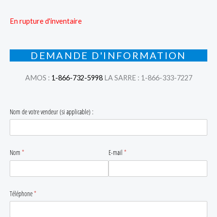
En rupture d'inventaire
DEMANDE D'INFORMATION
AMOS :
1-866-732-5998
LA SARRE : 1-866-333-7227
Nom de votre vendeur (si applicable) :
Nom
(requis)
*
E-mail
(requis)
*
Téléphone
(requis)
*