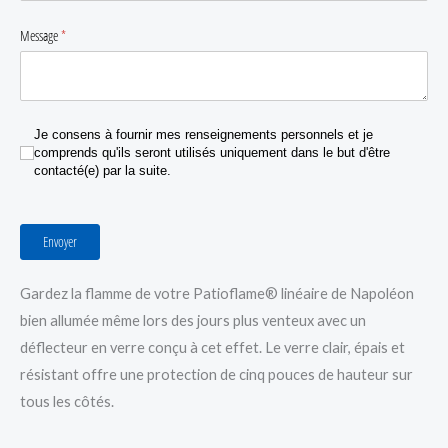
Message
(requis)
*
Je consens à fournir mes renseignements personnels et je comprends qu'ils seront utilisés uniqu
Je consens à fournir mes renseignements personnels et je
comprends qu'ils seront utilisés uniquement dans le but d'être
contacté(e) par la suite.
Envoyer
Gardez la flamme de votre Patioflame® linéaire de Napoléon
bien allumée même lors des jours plus venteux avec un
déflecteur en verre conçu à cet effet. Le verre clair, épais et
résistant offre une protection de cinq pouces de hauteur sur
tous les côtés.