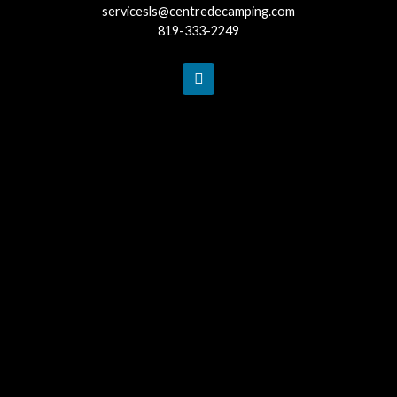
servicesls@centredecamping.com
819-333-2249
F
a
c
e
b
o
o
k
-
f