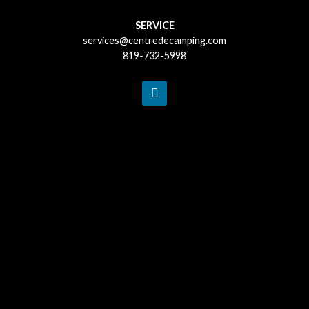
SERVICE
services@centredecamping.com
819-732-5998
F
a
c
e
b
o
o
k
-
f