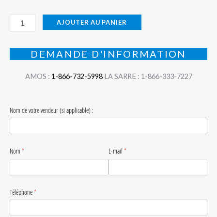
quantité
AJOUTER AU PANIER
de
Housse
DEMANDE D'INFORMATION
de
gril
AMOS :
1-866-732-5998
LA SARRE : 1-866-333-7227
TravelQᴹᴰ
PRO285
Nom de votre vendeur (si applicable) :
et
285
61286
Nom
(requis)
*
E-mail
(requis)
*
Téléphone
(requis)
*