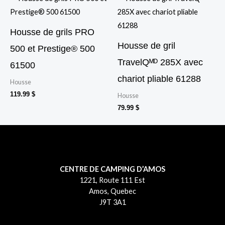
Housse de grils PRO
Housse de gril
500 et Prestige® 500
TravelQᴹᴰ 285X avec
61500
chariot pliable 61288
Housse
119.99
$
Housse
79.99
$
CENTRE DE CAMPING D’AMOS
1221, Route 111 Est
Amos, Quebec
J9T 3A1