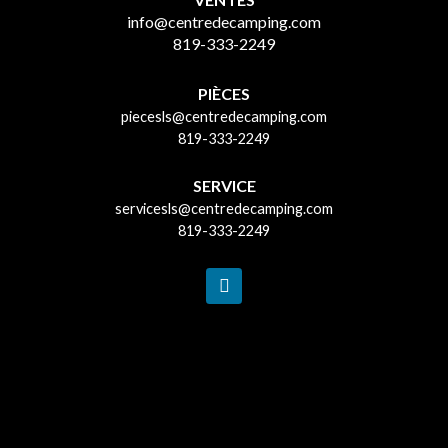
info@centredecamping.com
819-333-2249
PIÈCES
piecesls@centredecamping.com
819-333-2249
SERVICE
servicesls@centredecamping.com
819-333-2249
F
a
c
e
b
o
o
k
-