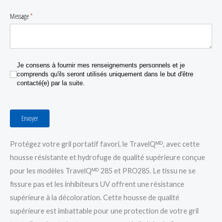
Message
(requis)
*
Je consens à fournir mes renseignements personnels et je comprends qu'ils seront utilisés uniqu
Je consens à fournir mes renseignements personnels et je
comprends qu'ils seront utilisés uniquement dans le but d'être
contacté(e) par la suite.
Envoyer
Protégez votre gril portatif favori, le TravelQᴹᴰ, avec cette
housse résistante et hydrofuge de qualité supérieure conçue
pour les modèles TravelQᴹᴰ 285 et PRO285. Le tissu ne se
fissure pas et les inhibiteurs UV offrent une résistance
supérieure à la décoloration. Cette housse de qualité
supérieure est imbattable pour une protection de votre gril