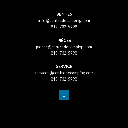
VENTES
info@centredecamping.com
819-732-5998
PIÈCES
pieces@centredecamping.com
819-732-5998
SERVICE
services@centredecamping.com
819-732-5998
F
a
c
e
b
o