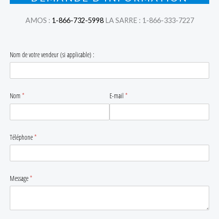
AMOS :
1-866-732-5998
LA SARRE : 1-866-333-7227
Nom de votre vendeur (si applicable) :
Nom
(requis)
*
E-mail
(requis)
*
Téléphone
(requis)
*
Message
(requis)
*