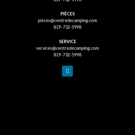
PIÈCES
pieces@centredecamping.com
819-732-5998
SERVICE
services@centredecamping.com
819-732-5998
F
a
c
e
b
o
o
k
-
f