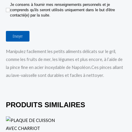
Je consens à fournir mes renseignements personnels et je comprends qu'ils seront utilisés uniqu
Je consens à fournir mes renseignements personnels et je
comprends qu'ils seront utilisés uniquement dans le but d'être
contacté(e) par la suite.
Envoyer
Manipulez facilement les petits aliments délicats sur le gril,
comme les fruits de mer, les légumes et plus encore, à l’aide de
la pince fine en acier inoxydable de Napoléon.Ces pinces allant
au lave-vaisselle sont durables et faciles à nettoyer.
PRODUITS SIMILAIRES