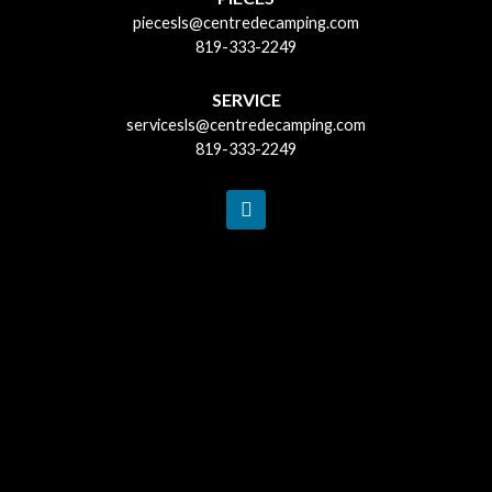
piecesls@centredecamping.com
819-333-2249
SERVICE
servicesls@centredecamping.com
819-333-2249
F
a
c
e
b
o
o
k
-
f