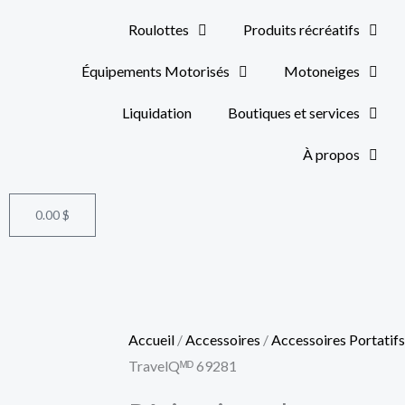
Roulottes
Produits récréatifs
Équipements Motorisés
Motoneiges
Liquidation
Boutiques et services
À propos
0.00
$
Panier
Accueil
/
Accessoires
/
Accessoires Portatifs
TravelQᴹᴰ 69281