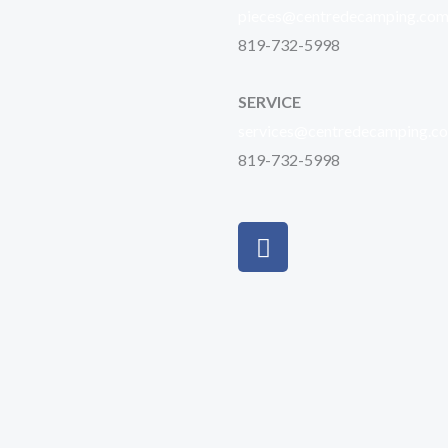
pieces@centredecamping.co
819-732-5998
SERVICE
services@centredecamping.c
819-732-5998
F
a
c
e
b
o
o
k
-