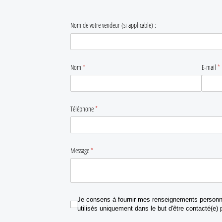
69281
Nom de votre vendeur (si applicable) :
Nom
(requis)
*
E-mail
(r
*
Téléphone
(requis)
*
Message
(requis)
*
Je consens à fournir mes renseignements personnels et je comprends q
Je consens à fournir mes renseignements personne
utilisés uniquement dans le but d'être contacté(e) p