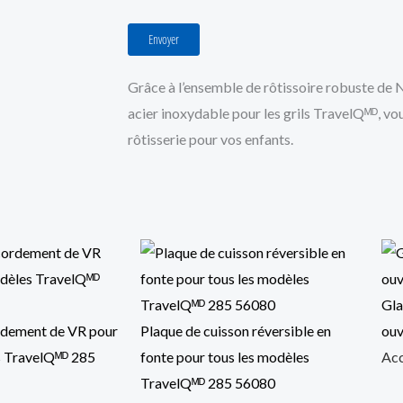
Envoyer
Grâce à l’ensemble de rôtissoire robuste de 
acier inoxydable pour les grils TravelQᴹᴰ, vo
rôtisserie pour vos enfants.
Gla
rdement de VR pour
Plaque de cuisson réversible en
ouv
s TravelQᴹᴰ 285
fonte pour tous les modèles
Acc
TravelQᴹᴰ 285 56080