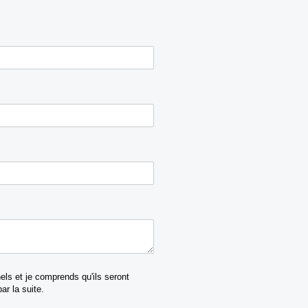
equis)
u'ils seront utilisés uniquement dans le but d'être contacté(e) par la suite.
ls et je comprends qu'ils seront
ar la suite.