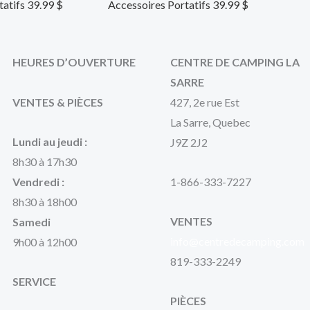
tatifs
39.99
$
Accessoires Portatifs
39.99
$
HEURES D’OUVERTURE
CENTRE DE CAMPING LA
SARRE
VENTES & PIÈCES
427, 2e rue Est
La Sarre, Quebec
Lundi au jeudi :
J9Z 2J2
8h30 à 17h30
Vendredi :
1-866-333-7227
8h30 à 18h00
VENTES
Samedi
info@centredecamping.com
9h00 à 12h00
819-333-2249
SERVICE
PIÈCES