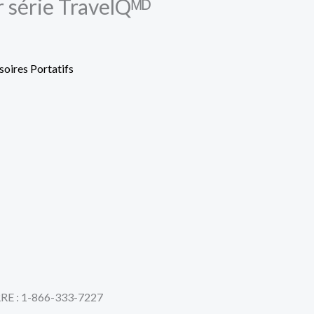
r série TravelQᴹᴰ
oires Portatifs
RE : 1-866-333-7227