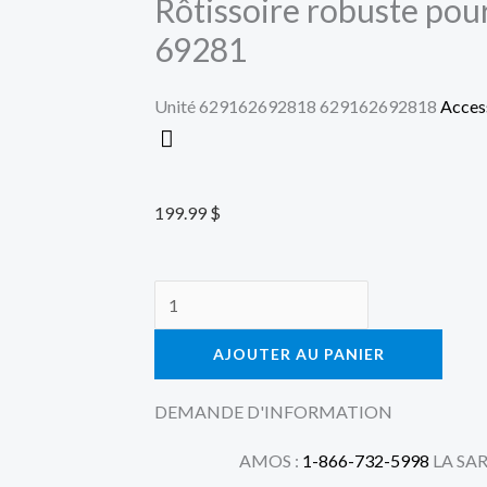
Rôtissoire robuste pou
69281
Unité
629162692818
629162692818
Access
199.99
$
quantité
de
AJOUTER AU PANIER
Rôtissoire
robuste
DEMANDE D'INFORMATION
pour
série
AMOS :
1-866-732-5998
LA SAR
TravelQᴹᴰ