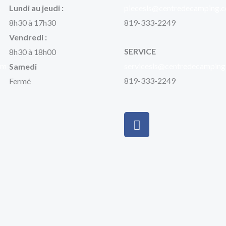
m
Lundi au jeudi :
piecesls@centredecamping.
8h30 à 17h30
819-333-2249
Vendredi :
SERVICE
8h30 à 18h00
om
servicesls@centredecampin
Samedi
819-333-2249
Fermé
F
a
c
e
b
o
o
k
-