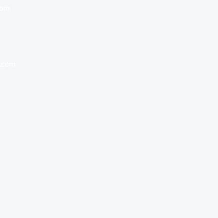
com
g.com